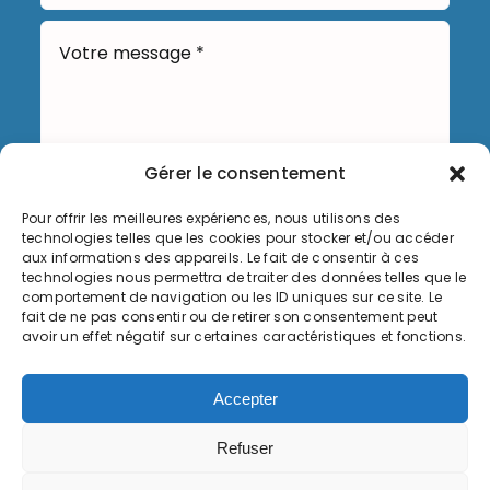
Gérer le consentement
Pour offrir les meilleures expériences, nous utilisons des
Envoyer
technologies telles que les cookies pour stocker et/ou accéder
aux informations des appareils. Le fait de consentir à ces
technologies nous permettra de traiter des données telles que le
comportement de navigation ou les ID uniques sur ce site. Le
fait de ne pas consentir ou de retirer son consentement peut
avoir un effet négatif sur certaines caractéristiques et fonctions.
Informations légales
Accepter
Politique de cookies (UE)
Refuser
© Copyright 2026, Commune de Serémange-Erzange,
tous droits réservés