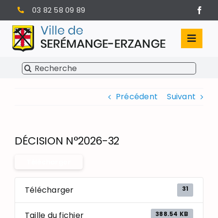
Passer
03 82 58 09 89
au
contenu
Toggl
Navig
Rechercher:
SÉRÉMANGE-ERZANGE
Précédent
Suivant
VIE MUNICIPALE
VIVRE À SERÉMANGE-ERZANGE
DÉCISION N°2026-32
INFOS PRATIQUES
Télécharger
31
Télécharger
388.54 KB
Taille du fichier