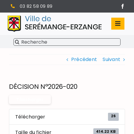
Passer
03 82 58 09 89
au
contenu
Toggl
Navig
Rechercher:
SÉRÉMANGE-ERZANGE
Précédent
Suivant
VIE MUNICIPALE
VIVRE À SERÉMANGE-ERZANGE
DÉCISION N°2026-020
INFOS PRATIQUES
Télécharger
26
Télécharger
414.22 KB
Taille du fichier