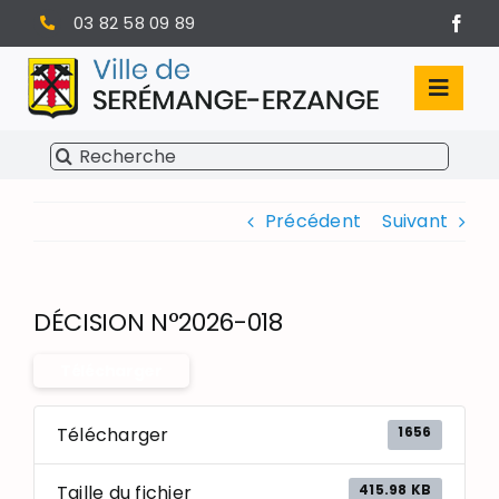
Passer
03 82 58 09 89
au
contenu
Toggl
Navig
Rechercher:
SÉRÉMANGE-ERZANGE
Précédent
Suivant
VIE MUNICIPALE
VIVRE À SERÉMANGE-ERZANGE
DÉCISION N°2026-018
INFOS PRATIQUES
Télécharger
1656
Télécharger
415.98 KB
Taille du fichier