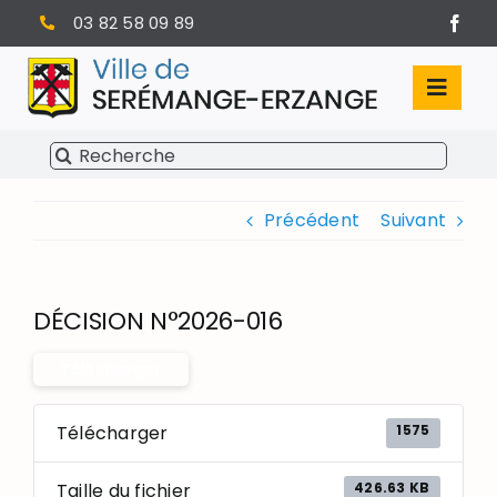
Passer
03 82 58 09 89
au
contenu
Toggl
Navig
Rechercher:
SÉRÉMANGE-ERZANGE
Précédent
Suivant
VIE MUNICIPALE
VIVRE À SERÉMANGE-ERZANGE
DÉCISION N°2026-016
INFOS PRATIQUES
Télécharger
1575
Télécharger
426.63 KB
Taille du fichier