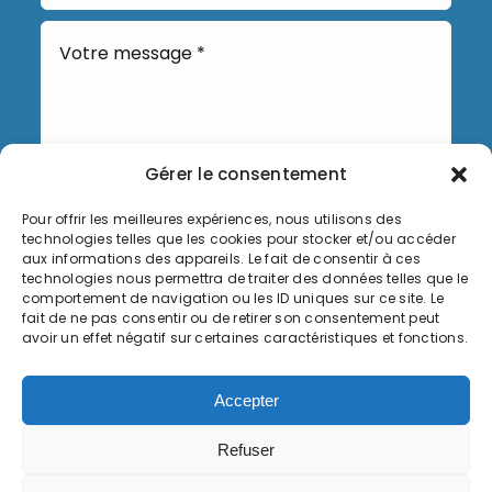
Gérer le consentement
Pour offrir les meilleures expériences, nous utilisons des
Envoyer
technologies telles que les cookies pour stocker et/ou accéder
aux informations des appareils. Le fait de consentir à ces
technologies nous permettra de traiter des données telles que le
comportement de navigation ou les ID uniques sur ce site. Le
fait de ne pas consentir ou de retirer son consentement peut
avoir un effet négatif sur certaines caractéristiques et fonctions.
Informations légales
Accepter
Politique de cookies (UE)
Refuser
© Copyright 2026, Commune de Serémange-Erzange,
tous droits réservés