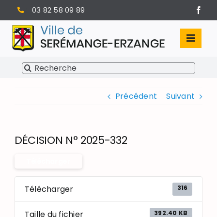
Passer
03 82 58 09 89
au
contenu
Toggl
Navig
Rechercher:
SÉRÉMANGE-ERZANGE
Précédent
Suivant
VIE MUNICIPALE
VIVRE À SERÉMANGE-ERZANGE
DÉCISION N° 2025-332
INFOS PRATIQUES
Télécharger
316
Télécharger
392.40 KB
Taille du fichier