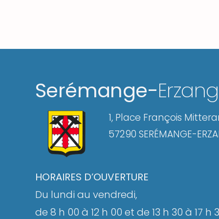
Serémange-
Erzan
1, Place François Mitter
57290 SERÉMANGE-ERZ
HORAIRES D’OUVERTURE
Du lundi au vendredi,
de 8 h 00 à 12 h 00 et de 13 h 30 à 17 h 