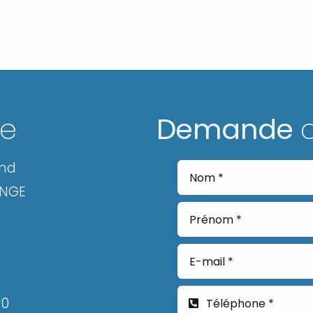
ge
Demande
and
ANGE
30