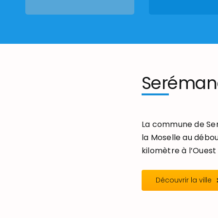
Seréman
La commune de Seré
la Moselle au débou
kilomètre à l’Ouest 
Découvrir la ville