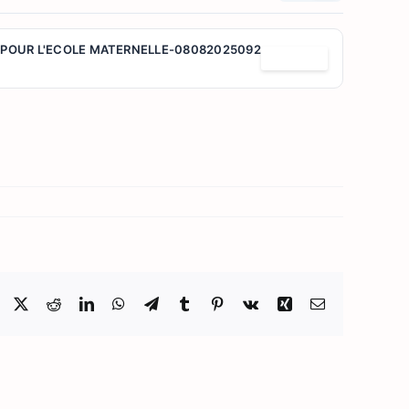
 POUR L'ECOLE MATERNELLE-08082025092052.pdf
Télécharger
Facebook
X
Reddit
LinkedIn
WhatsApp
Telegram
Tumblr
Pinterest
Vk
Xing
Email