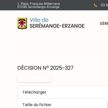
Passer
1, Place François Mitterrand
03 8
57290 Serémange-Erzange
au
contenu
SÉR
DÉCISION N° 2025-327
Télécharger
Télécharger
Taille du fichier