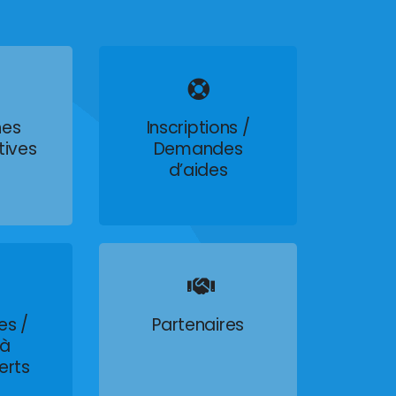
es
Inscriptions /
tives
Demandes
d’aides
es /
Partenaires
 à
erts