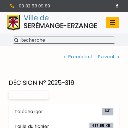
Passer
03 82 58 09 89
au
contenu
Toggl
Navig
Rechercher:
SÉRÉMANGE-ERZANGE
Précédent
Suivant
VIE MUNICIPALE
VIVRE À SERÉMANGE-ERZANGE
DÉCISION N° 2025-319
INFOS PRATIQUES
Télécharger
331
Télécharger
417.55 KB
Taille du fichier