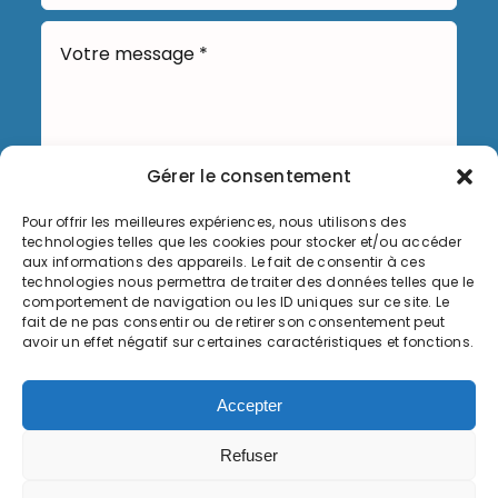
Gérer le consentement
Pour offrir les meilleures expériences, nous utilisons des
Envoyer
technologies telles que les cookies pour stocker et/ou accéder
aux informations des appareils. Le fait de consentir à ces
technologies nous permettra de traiter des données telles que le
comportement de navigation ou les ID uniques sur ce site. Le
fait de ne pas consentir ou de retirer son consentement peut
avoir un effet négatif sur certaines caractéristiques et fonctions.
Informations légales
Accepter
Politique de cookies (UE)
Refuser
© Copyright 2026, Commune de Serémange-Erzange,
tous droits réservés