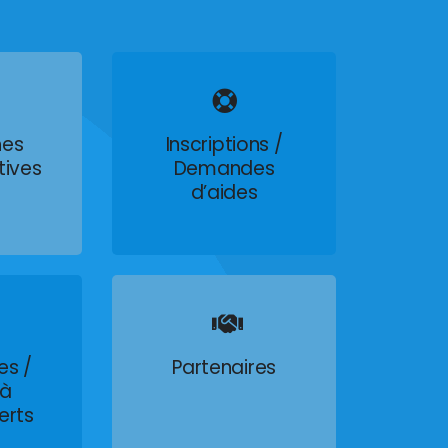
es
Inscriptions /
tives
Demandes
d’aides
es /
Partenaires
 à
erts