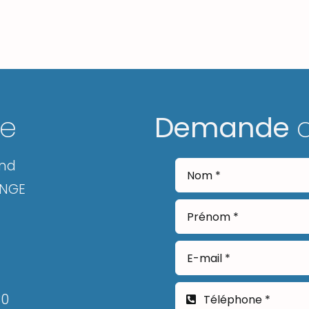
ge
Demande
and
ANGE
30