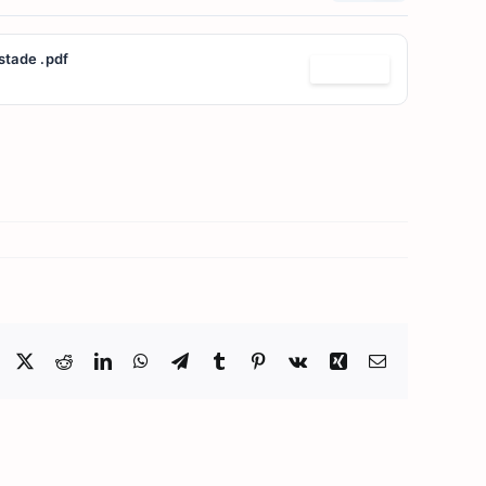
tade .pdf
Télécharger
Facebook
X
Reddit
LinkedIn
WhatsApp
Telegram
Tumblr
Pinterest
Vk
Xing
Email