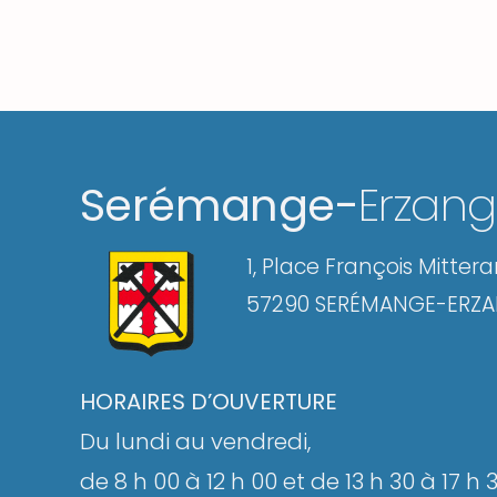
Serémange-
Erzan
1, Place François Mitter
57290 SERÉMANGE-ERZ
HORAIRES D’OUVERTURE
Du lundi au vendredi,
de 8 h 00 à 12 h 00 et de 13 h 30 à 17 h 