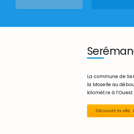
Seréman
La commune de Seré
la Moselle au débou
kilomètre à l’Ouest 
Découvrir la ville