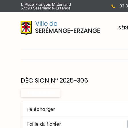
Passer
1, Place François Mitterrand
03 8
57290 Serémange-Erzange
au
contenu
SÉR
DÉCISION N° 2025-306
Télécharger
Télécharger
Taille du fichier