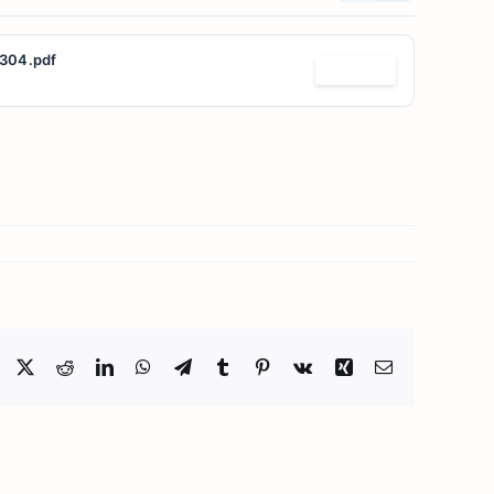
304.pdf
Télécharger
Facebook
X
Reddit
LinkedIn
WhatsApp
Telegram
Tumblr
Pinterest
Vk
Xing
Email