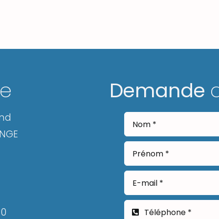
ge
Demande
and
ANGE
30