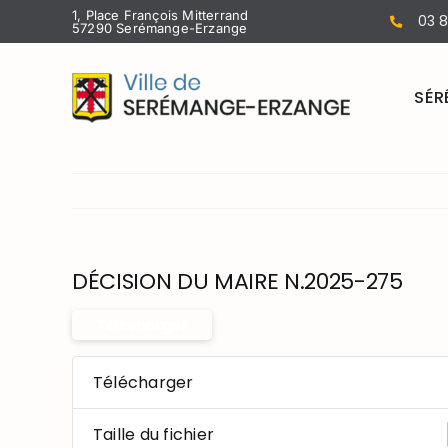
Passer
1, Place François Mitterrand
03 8
57290 Serémange-Erzange
au
contenu
SÉR
DÉCISION DU MAIRE N.2025-275
Télécharger
Télécharger
Taille du fichier