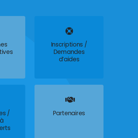
es
Inscriptions /
tives
Demandes
d’aides
es /
Partenaires
 à
erts