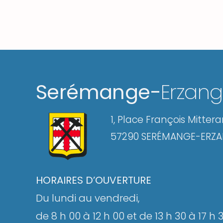
Serémange-
Erzan
1, Place François Mitter
57290 SERÉMANGE-ERZ
HORAIRES D’OUVERTURE
Du lundi au vendredi,
de 8 h 00 à 12 h 00 et de 13 h 30 à 17 h 