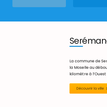
Seréman
La commune de Seré
la Moselle au débou
kilomètre à l’Ouest 
Découvrir la ville