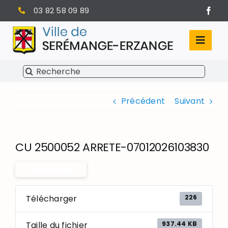
Passer
03 82 58 09 89
au
contenu
Toggl
Navig
Rechercher:
SÉRÉMANGE-ERZANGE
Précédent
Suivant
VIE MUNICIPALE
VIVRE À SERÉMANGE-ERZANGE
CU 2500052 ARRETE-07012026103830
INFOS PRATIQUES
Télécharger
226
Télécharger
937.44 KB
Taille du fichier