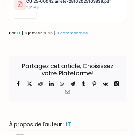
CU 25-00042 arrete-28102025103839.pdf
1.01 MB
Télécharger
Par
LT
|
6 janvier 2026
|
0 commentaire
Partagez cet article, Choisissez
votre Plateforme!
Facebook
X
Reddit
LinkedIn
WhatsApp
Telegram
Tumblr
Pinterest
Vk
Xing
Email
À propos de l'auteur :
LT