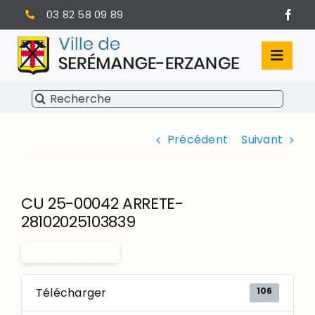
Passer
03 82 58 09 89
au
contenu
Toggl
Navig
Rechercher:
SÉRÉMANGE-ERZANGE
Précédent
Suivant
VIE MUNICIPALE
VIVRE À SERÉMANGE-ERZANGE
CU 25-00042 ARRETE-
INFOS PRATIQUES
28102025103839
Télécharger
106
Télécharger