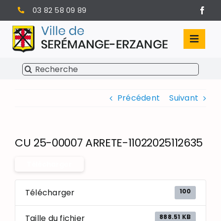
Passer
03 82 58 09 89
au
contenu
Toggl
Navig
Rechercher:
SÉRÉMANGE-ERZANGE
Précédent
Suivant
VIE MUNICIPALE
VIVRE À SERÉMANGE-ERZANGE
CU 25-00007 ARRETE-11022025112635
INFOS PRATIQUES
Télécharger
100
Télécharger
888.51 KB
Taille du fichier