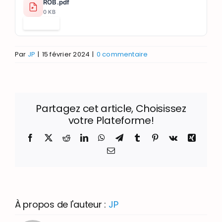
ROB.pdf
0 KB
Télécharger
Par
JP
|
15 février 2024
|
0 commentaire
Partagez cet article, Choisissez
votre Plateforme!
Facebook
X
Reddit
LinkedIn
WhatsApp
Telegram
Tumblr
Pinterest
Vk
Xing
Email
À propos de l'auteur :
JP