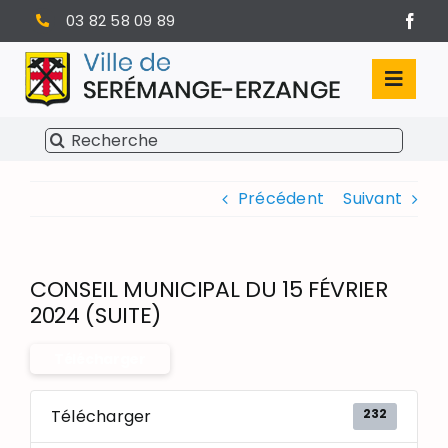
Passer
03 82 58 09 89
au
contenu
Toggl
Navig
Rechercher:
SÉRÉMANGE-ERZANGE
Précédent
Suivant
VIE MUNICIPALE
VIVRE À SERÉMANGE-ERZANGE
CONSEIL MUNICIPAL DU 15 FÉVRIER
INFOS PRATIQUES
2024 (SUITE)
Télécharger
232
Télécharger