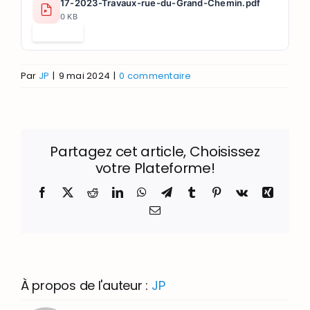
17-2023-Travaux-rue-du-Grand-Chemin.pdf
0 KB
Télécharger
Par
JP
|
9 mai 2024
|
0 commentaire
Partagez cet article, Choisissez
votre Plateforme!
Facebook
X
Reddit
LinkedIn
WhatsApp
Telegram
Tumblr
Pinterest
Vk
Xing
Email
À propos de l'auteur :
JP