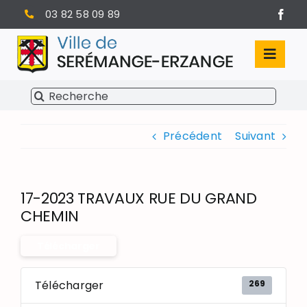
Passer
03 82 58 09 89
au
contenu
Toggl
Navig
Rechercher:
SÉRÉMANGE-ERZANGE
Précédent
Suivant
VIE MUNICIPALE
VIVRE À SERÉMANGE-ERZANGE
17-2023 TRAVAUX RUE DU GRAND
INFOS PRATIQUES
CHEMIN
Télécharger
269
Télécharger