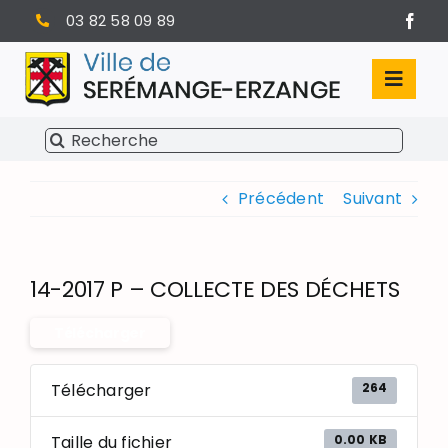
Passer
03 82 58 09 89
au
contenu
Toggl
Navig
Rechercher:
SÉRÉMANGE-ERZANGE
Précédent
Suivant
VIE MUNICIPALE
VIVRE À SERÉMANGE-ERZANGE
14-2017 P – COLLECTE DES DÉCHETS
INFOS PRATIQUES
Télécharger
264
Télécharger
0.00 KB
Taille du fichier