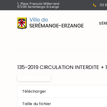
Passer
1, Place François Mitterrand
03 8
57290 Serémange-Erzange
au
contenu
SÉR
135-2019 CIRCULATION INTERDITE + 1
Télécharger
Télécharger
Taille du fichier