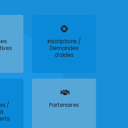
es
Inscriptions /
tives
Demandes
d’aides
es /
Partenaires
 à
erts