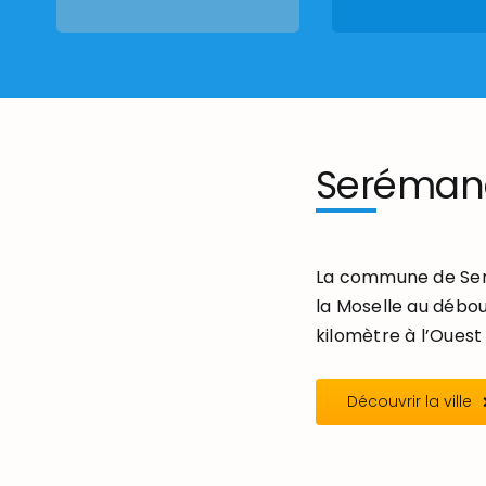
Seréman
La commune de Seré
la Moselle au débou
kilomètre à l’Ouest 
Découvrir la ville