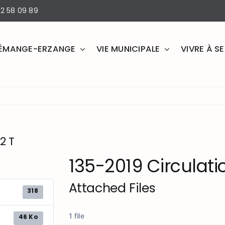
2 58 09 89
ÉMANGE-ERZANGE
VIE MUNICIPALE
VIVRE À 
2 T
135-2019 Circulatio
Attached Files
318
1 file
46 Ko