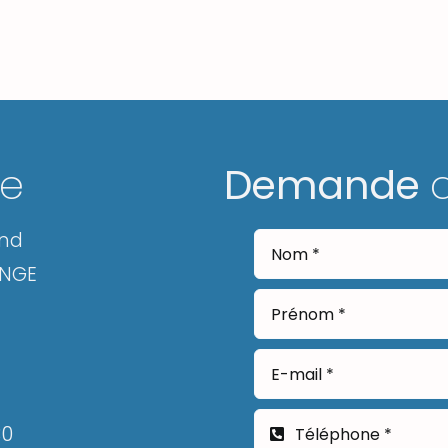
ge
Demande
and
ANGE
30