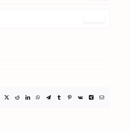
c
Télécharger
Facebook
X
Reddit
LinkedIn
WhatsApp
Telegram
Tumblr
Pinterest
Vk
Xing
Email