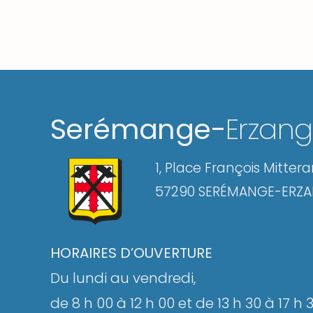
Serémange-
Erzan
1, Place François Mitter
57290 SERÉMANGE-ERZ
HORAIRES D’OUVERTURE
Du lundi au vendredi,
de 8 h 00 à 12 h 00 et de 13 h 30 à 17 h 