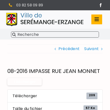
Passer
03 82 58 09 89
au
contenu
Toggl
Navig
Rechercher:
SÉRÉMANGE-ERZANGE
Précédent
Suivant
VIE MUNICIPALE
VIVRE À SERÉMANGE-ERZANGE
08-2016 IMPASSE RUE JEAN MONNET
INFOS PRATIQUES
Télécharger
209
Télécharger
57 Ko
Taille du fichier