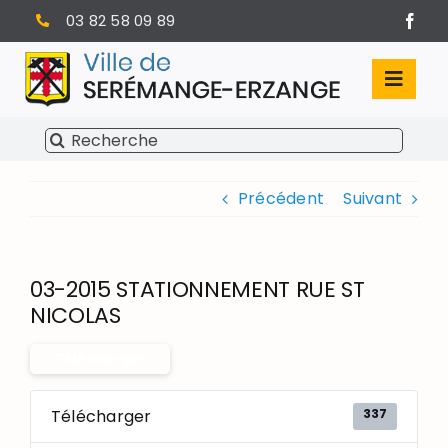
Passer
03 82 58 09 89
au
contenu
Toggl
Navig
Rechercher:
SÉRÉMANGE-ERZANGE
Précédent
Suivant
VIE MUNICIPALE
VIVRE À SERÉMANGE-ERZANGE
03-2015 STATIONNEMENT RUE ST
INFOS PRATIQUES
NICOLAS
Télécharger
337
Télécharger