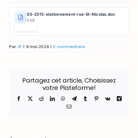
03-2015-stationnement-rue-St-Nicolas.doc
0 KB
Télécharger
Par
JP
|
9 mai 2024
|
0 commentaire
Partagez cet article, Choisissez
votre Plateforme!
Facebook
X
Reddit
LinkedIn
WhatsApp
Telegram
Tumblr
Pinterest
Vk
Xing
Email