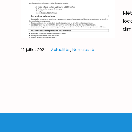
Mét
loc
dima
19 juillet 2024
|
Actualités
,
Non classé