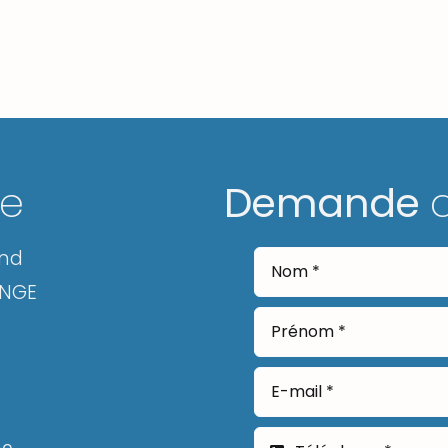
ge
Demande
and
ANGE