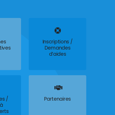
es
Inscriptions /
tives
Demandes
d’aides
es /
Partenaires
 à
erts