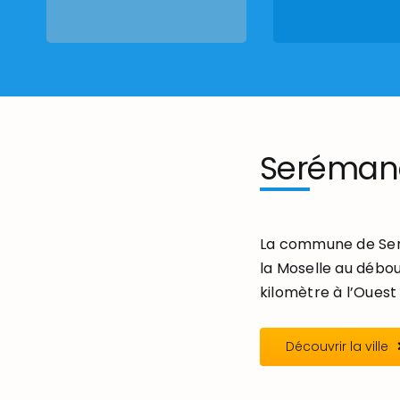
Seréman
La commune de Seré
la Moselle au débou
kilomètre à l’Ouest 
Découvrir la ville