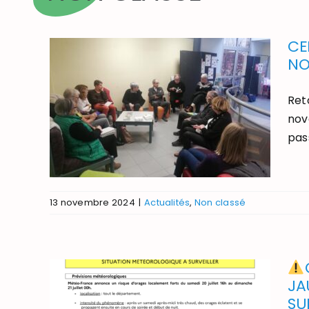
CE
NO
Ret
nov
pass
13 novembre 2024
|
Actualités
,
Non classé
JA
SU