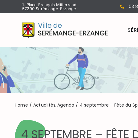
Passer
1, Place François Mitterrand
03 8
57290 Serémange-Erzange
au
contenu
SÉR
Home
Actualités
Agenda
4 septembre – Fête du Sp
4 SEPTEMBRE – FÊTE 