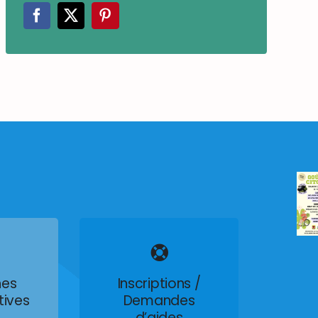
es
Inscriptions /
tives
Demandes
d’aides