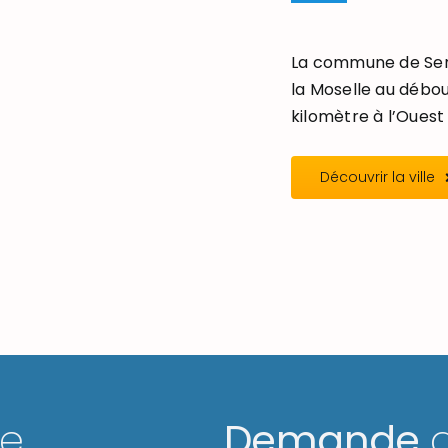
La commune de Seré
la Moselle au débou
kilomètre à l’Ouest 
Découvrir la ville
ge
Demande