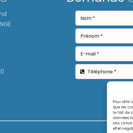
and
ANGE
30
Pour offrir
que les co
Le fait de
données te
site. Le fa
effet négat