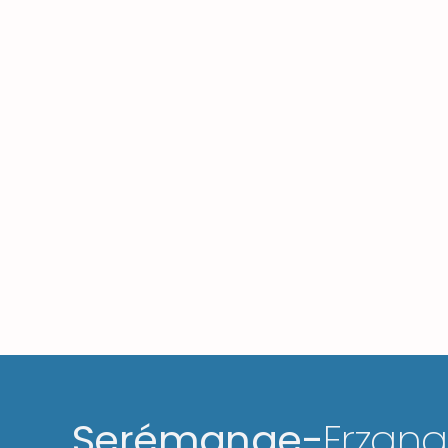
Serémange-
Erzan