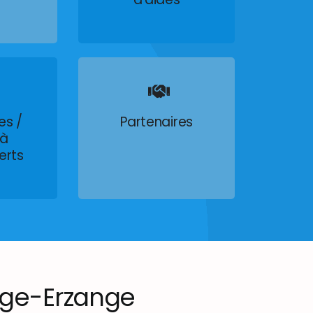
es /
Partenaires
 à
erts
ge-Erzange