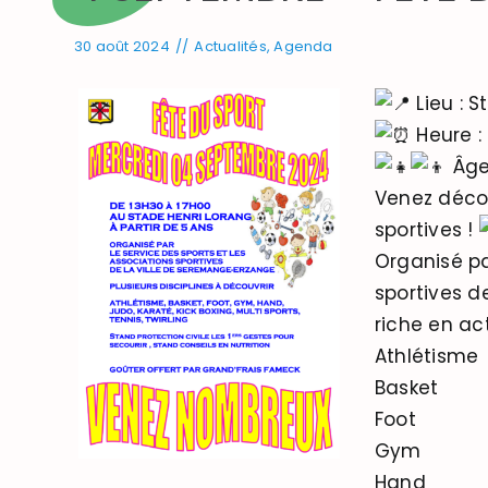
30 août 2024
//
Actualités
,
Agenda
Lieu : S
Heure :
Âge 
Venez décou
sportives !
Organisé pa
sportives 
riche en act
Athlétisme
Basket
Foot
Gym
Hand