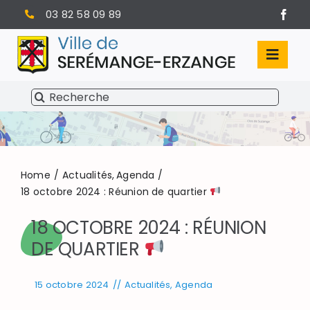
Passer
03 82 58 09 89
au
contenu
Toggl
Navig
Rechercher:
SÉRÉMANGE-ERZANGE
VIE MUNICIPALE
VIVRE À SERÉMANGE-ERZANGE
Home
Actualités
Agenda
18 octobre 2024 : Réunion de quartier
INFOS PRATIQUES
18 OCTOBRE 2024 : RÉUNION
DE QUARTIER
15 octobre 2024
//
Actualités
,
Agenda