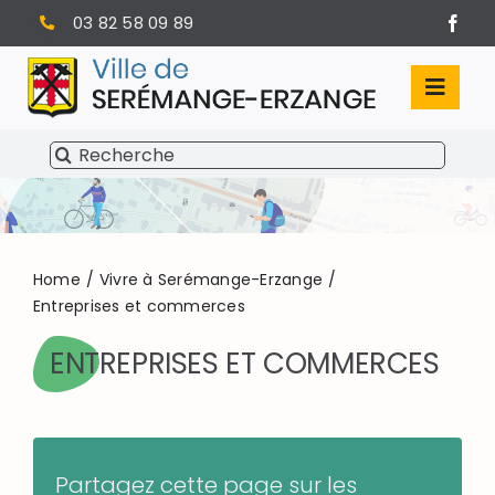
Passer
03 82 58 09 89
au
contenu
Toggl
Navig
Rechercher:
SÉRÉMANGE-ERZANGE
VIE MUNICIPALE
VIVRE À SERÉMANGE-ERZANGE
Home
Vivre à Serémange-Erzange
Entreprises et commerces
INFOS PRATIQUES
ENTREPRISES ET COMMERCES
Partagez cette page sur les