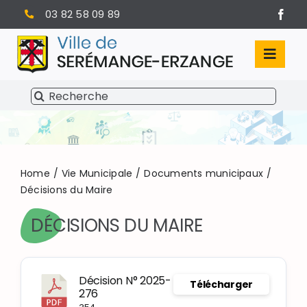
Passer
03 82 58 09 89
au
contenu
Toggl
Navig
Rechercher:
SÉRÉMANGE-ERZANGE
VIE MUNICIPALE
VIVRE À SERÉMANGE-ERZANGE
Home
Vie Municipale
Documents municipaux
Décisions du Maire
INFOS PRATIQUES
DÉCISIONS DU MAIRE
Décision N° 2025-
Télécharger
276