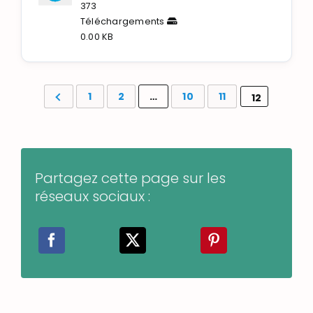
373
Téléchargements
0.00 KB
1
2
…
10
11
12
Partagez cette page sur les
réseaux sociaux :