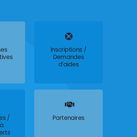
es
Inscriptions /
tives
Demandes
d’aides
es /
Partenaires
 à
erts