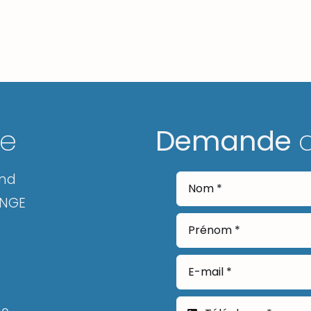
ge
Demande
and
ANGE