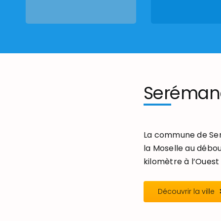
Seréman
La commune de Seré
la Moselle au débou
kilomètre à l’Ouest 
Découvrir la ville