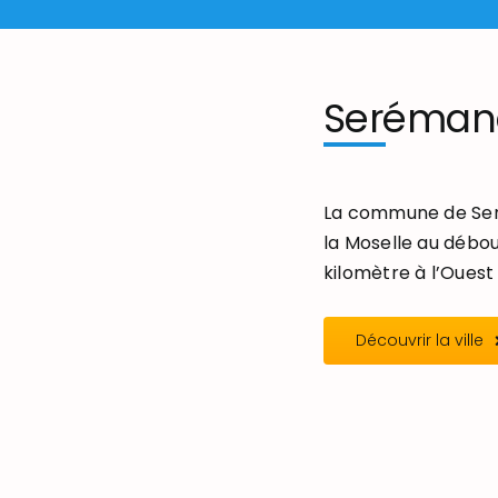
Seréman
La commune de Seré
la Moselle au débou
kilomètre à l’Ouest 
Découvrir la ville