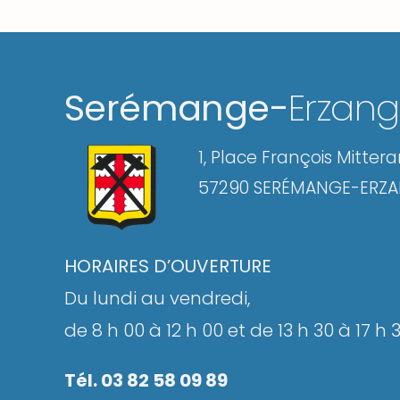
Serémange-
Erzan
1, Place François Mitter
57290 SERÉMANGE-ERZ
HORAIRES D’OUVERTURE
Du lundi au vendredi,
de 8 h 00 à 12 h 00 et de 13 h 30 à 17 h 
Tél. 03 82 58 09 89