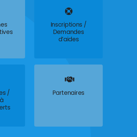
es
Inscriptions /
tives
Demandes
d’aides
es /
Partenaires
 à
erts