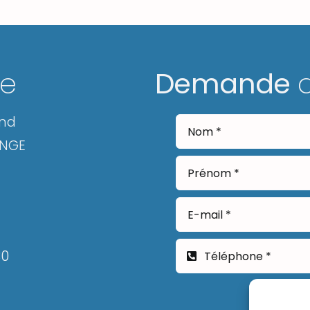
ge
Demande
and
ANGE
30