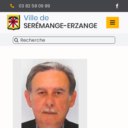
Passer
03 82 58 09 89
au
contenu
Toggl
Navig
Rechercher:
SÉRÉMANGE-ERZANGE
VIE MUNICIPALE
VIVRE À SERÉMANGE-ERZANGE
INFOS PRATIQUES