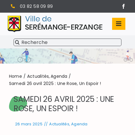
Passer
03 82 58 09 89
au
contenu
Toggl
Navig
Rechercher:
SÉRÉMANGE-ERZANGE
VIE MUNICIPALE
VIVRE À SERÉMANGE-ERZANGE
Home
Actualités
Agenda
Samedi 26 avril 2025 : Une Rose, Un Espoir !
INFOS PRATIQUES
SAMEDI 26 AVRIL 2025 : UNE
ROSE, UN ESPOIR !
26 mars 2025
//
Actualités
,
Agenda