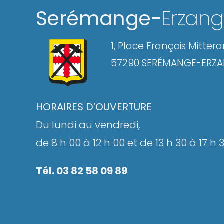
Serémange-
Erzan
1, Place François Mitter
57290 SERÉMANGE-ERZ
HORAIRES D’OUVERTURE
Du lundi au vendredi,
de 8 h 00 à 12 h 00 et de 13 h 30 à 17 h 
Tél. 03 82 58 09 89