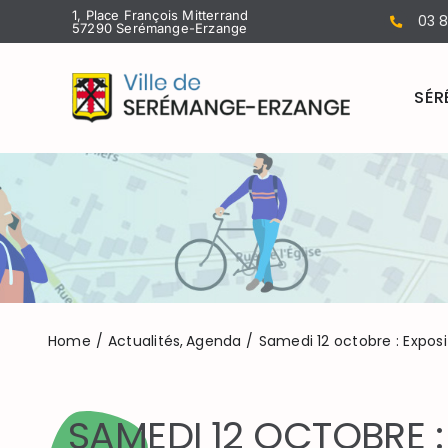
Passer
1, Place François Mitterrand
03 8
57290 Serémange-Erzange
au
contenu
SÉR
Home
Actualités
Agenda
Samedi 12 octobre : Exposi
SAMEDI 12 OCTOBRE :