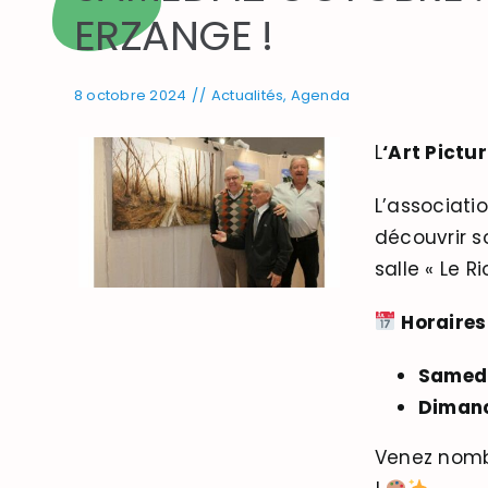
ERZANGE !
8 octobre 2024
//
Actualités
,
Agenda
L
‘Art Pictu
L’associati
découvrir s
salle « Le 
Horaires
Samedi
Dimanc
Venez nombr