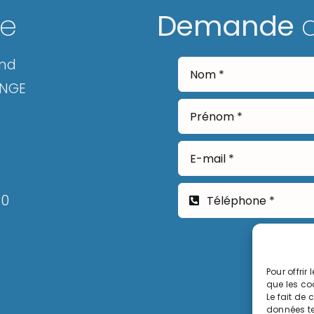
ge
Demande
and
ANGE
30
Pour offrir
que les co
Le fait de
données te