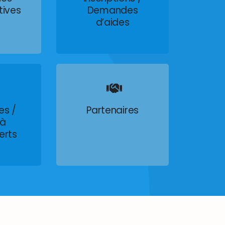
tives
Demandes
d’aides
es /
Partenaires
 à
erts