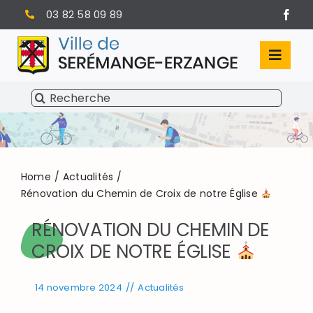
Passer
03 82 58 09 89
au
contenu
Toggl
Navig
Rechercher:
SÉRÉMANGE-ERZANGE
VIE MUNICIPALE
VIVRE À SERÉMANGE-ERZANGE
Home
Actualités
Rénovation du Chemin de Croix de notre Église
INFOS PRATIQUES
RÉNOVATION DU CHEMIN DE
CROIX DE NOTRE ÉGLISE
14 novembre 2024
//
Actualités