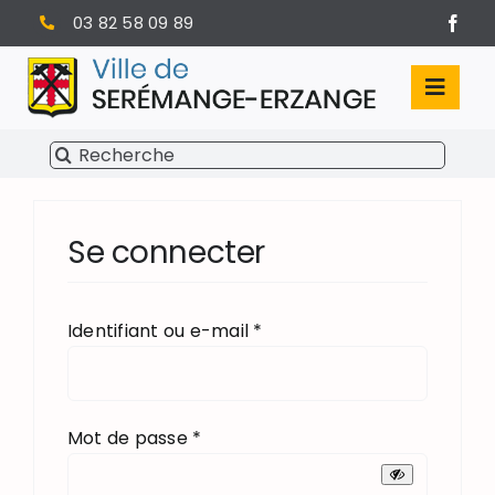
Passer
03 82 58 09 89
au
contenu
Toggl
Navig
Rechercher:
SÉRÉMANGE-ERZANGE
VIE MUNICIPALE
Se connecter
VIVRE À SERÉMANGE-ERZANGE
Obligatoire
Identifiant ou e-mail
*
INFOS PRATIQUES
Obligatoire
Mot de passe
*