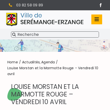
Passer
03 82 58 09 89
au
contenu
Toggl
Navig
Rechercher:
SÉRÉMANGE-ERZANGE
VIE MUNICIPALE
VIVRE À SERÉMANGE-ERZANGE
Home
Actualités
Agenda
Louise Morstan et la Marmotte Rouge – Vendredi 10
avril
INFOS PRATIQUES
LOUISE MORSTAN ET LA
MARMOTTE ROUGE –
VENDREDI 10 AVRIL