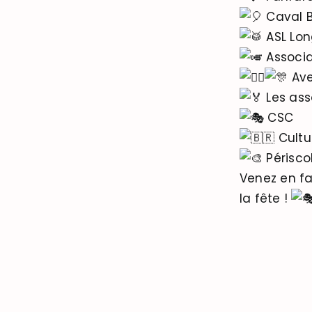
Caval B
ASL Lo
Associa
Ave
Les asso
CSC
Cultur
Périsco
Venez en fa
la fête !