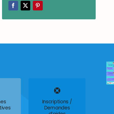
es
Inscriptions /
tives
Demandes
d’aides