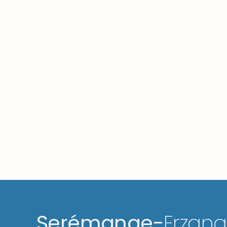
Serémange-
Erzan