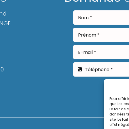
and
ANGE
30
Pour offrir
que les co
Le fait de
données te
site. Le fa
effet négat