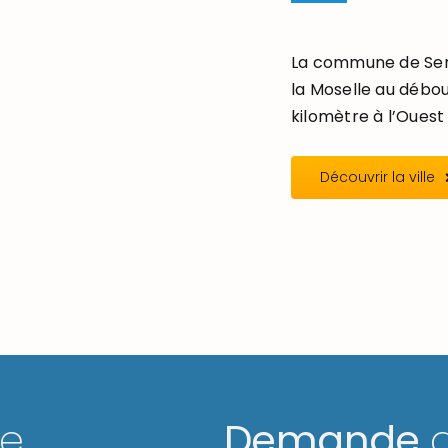
La commune de Seré
la Moselle au débou
kilomètre à l’Ouest 
Découvrir la ville
ge
Demande