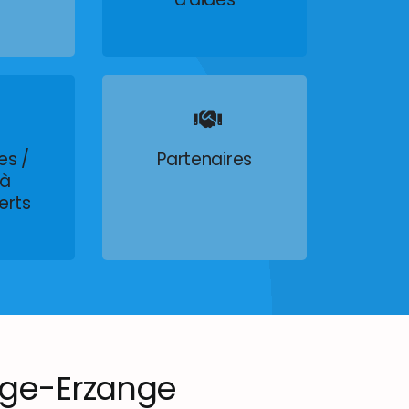
es /
Partenaires
 à
erts
ge-Erzange