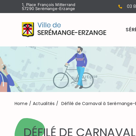
Passer
1, Place François Mitterrand
03 8
57290 Serémange-Erzange
au
contenu
SÉR
Home
Actualités
Défilé de Carnaval à Serémange-E
DÉFILÉ DE CARNAVAL