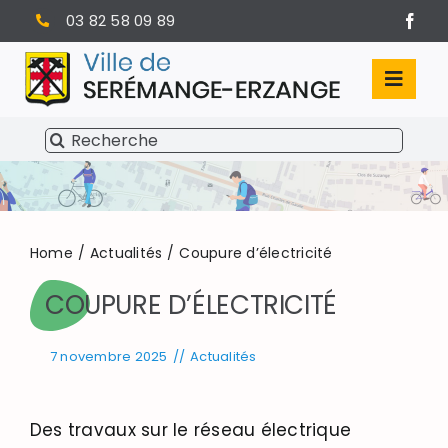
Passer
03 82 58 09 89
au
contenu
Toggl
Navig
Rechercher:
SÉRÉMANGE-ERZANGE
VIE MUNICIPALE
VIVRE À SERÉMANGE-ERZANGE
Home
Actualités
Coupure d’électricité
COUPURE D’ÉLECTRICITÉ
INFOS PRATIQUES
7 novembre 2025
//
Actualités
Des travaux sur le réseau électrique