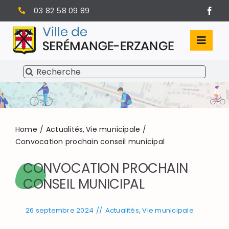
Passer
03 82 58 09 89
au
contenu
Toggl
Navig
Rechercher:
SÉRÉMANGE-ERZANGE
VIE MUNICIPALE
VIVRE À SERÉMANGE-ERZANGE
Home
Actualités
Vie municipale
Convocation prochain conseil municipal
INFOS PRATIQUES
CONVOCATION PROCHAIN
CONSEIL MUNICIPAL
26 septembre 2024
//
Actualités
,
Vie municipale