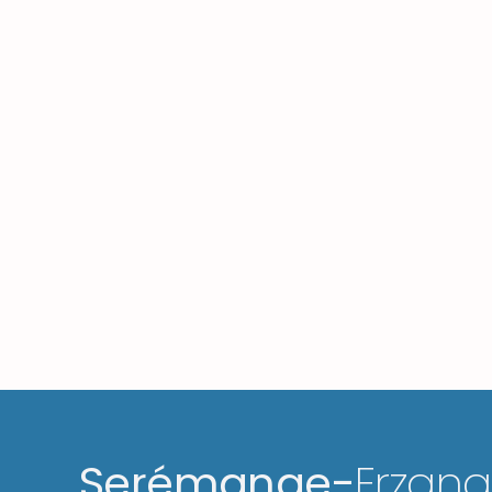
Serémange-
Erzan