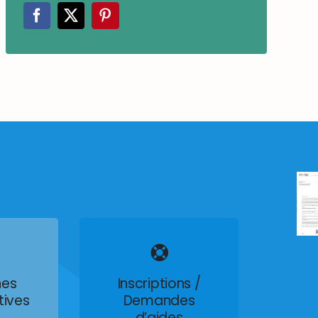
es
Inscriptions /
tives
Demandes
d’aides