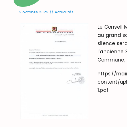
9 octobre 2025
//
Actualités
Le Conseil 
au grand sa
silence se
l’ancienne 
Commune, M
https://ma
content/up
1.pdf