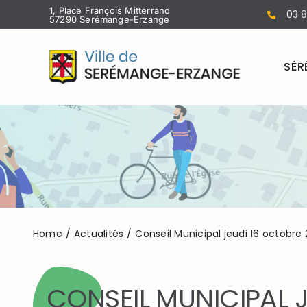
Passer
1, Place François Mitterrand
03 8
57290 Serémange-Erzange
au
contenu
SÉR
Home
Actualités
Conseil Municipal jeudi 16 octobre
CONSEIL MUNICIPAL 