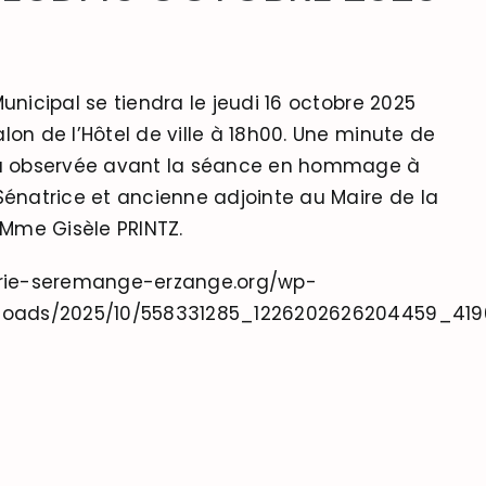
Municipal se tiendra le jeudi 16 octobre 2025
lon de l’Hôtel de ville à 18h00. Une minute de
ra observée avant la séance en hommage à
Sénatrice et ancienne adjointe au Maire de la
me Gisèle PRINTZ.
irie-seremange-erzange.org/wp-
loads/2025/10/558331285_1226202626204459_41