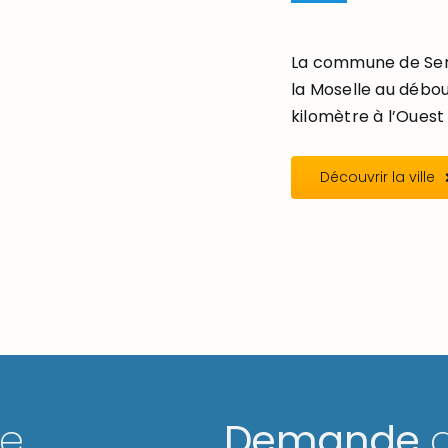
La commune de Seré
la Moselle au débou
kilomètre à l’Ouest 
Découvrir la ville
ge
Demande