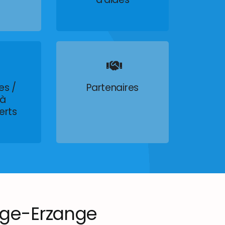
es /
Partenaires
 à
erts
ge-Erzange