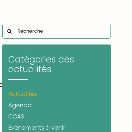
Rechercher:
Catégories des
actualités
90520063560327414_n-
Actualités
Agenda
CCAS
Évènements à venir