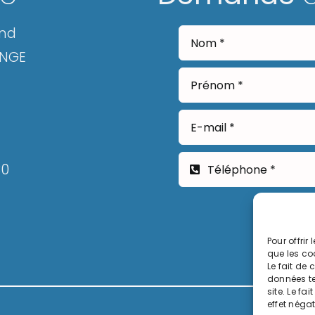
and
ANGE
30
Pour offrir
que les co
Le fait de
données te
site. Le fa
effet négat